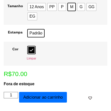
Tamanho
12 Anos
PP
P
M
G
GG
EG
Estampa
Padrão
Cor
Limpar
R$
70.00
Fora de estoque
Adicionar ao carrinho