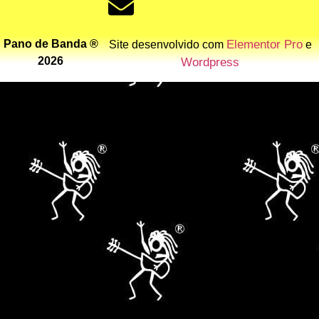
Pano de Banda ®
Elementor Pro
Site desenvolvido com
e
2026
Wordpress