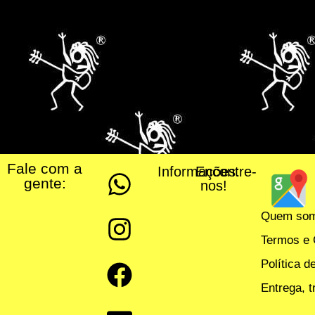
Fale com a
Informações:
Encontre-
gente:
nos!
Quem so
Termos e 
Política d
Entrega, 