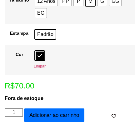
Tamanho
12 Anos
PP
P
M
G
GG
EG
Estampa
Padrão
Cor
Limpar
R$
70.00
Fora de estoque
Adicionar ao carrinho