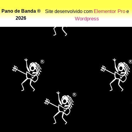
Pano de Banda ®
Elementor Pro
Site desenvolvido com
e
2026
Wordpress