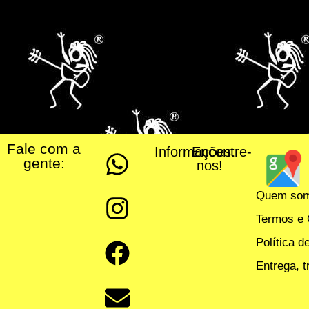
Fale com a
Informações:
Encontre-
gente:
nos!
Quem so
Termos e 
Política d
Entrega, 