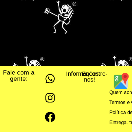
Fale com a
Informações:
Encontre-
gente:
nos!
Quem so
Termos e 
Política d
Entrega, 