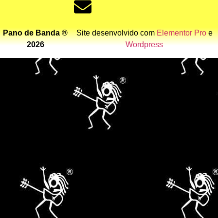
Pano de Banda ®
Site desenvolvido com
Elementor Pro
e
2026
Wordpress