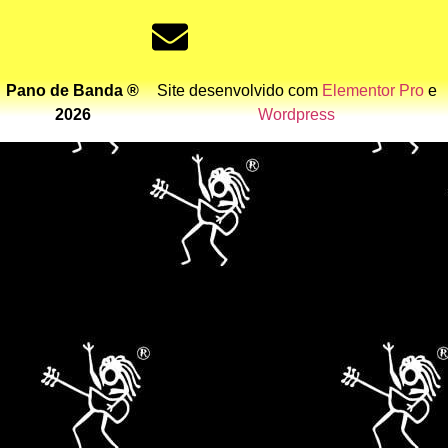
Pano de Banda ®
Site desenvolvido com
Elementor Pro
e
2026
Wordpress