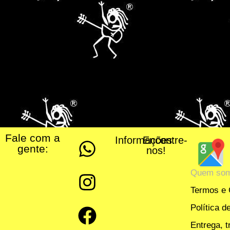
Fale com a
Informações:
Encontre-
gente:
nos!
Quem so
Termos e 
Política d
Entrega, 