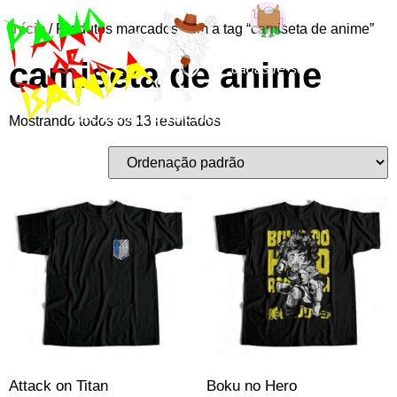
Início
/ Produtos marcados com a tag “camiseta de anime”
Entre ou
camiseta de anime
cadastre-se
Mostrando todos os 13 resultados
Attack on Titan
Boku no Hero