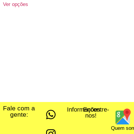
Ver opções
Fale com a
Informações:
Encontre-
gente:
nos!
Quem so