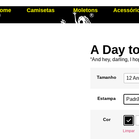
ome
Camisetas
Moletons
Acessóri
A Day t
“And hey, darling, I h
Tamanho
12 A
Estampa
Padr
Cor
Limpar