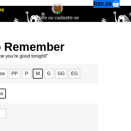
R$
0.00
os
Entre ou cadastre-se
o Remember
ope you’re good tonight!”
nos
PP
P
M
G
GG
EG
ão