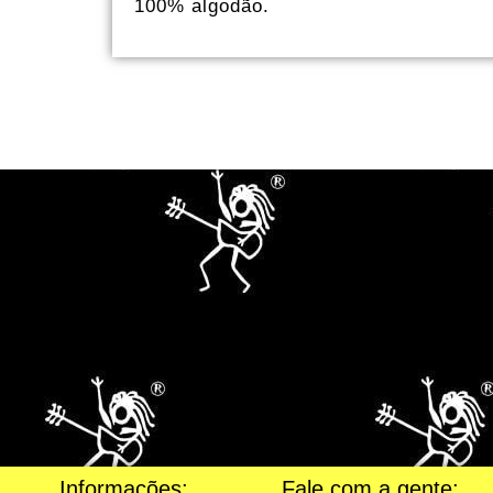
100% algodão.
Informações:
Fale com a gente: