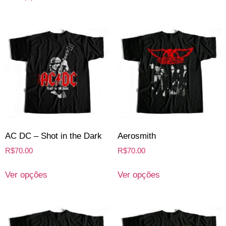
AC DC – Shot in the Dark
Aerosmith
R$
70.00
R$
70.00
Ver opções
Ver opções