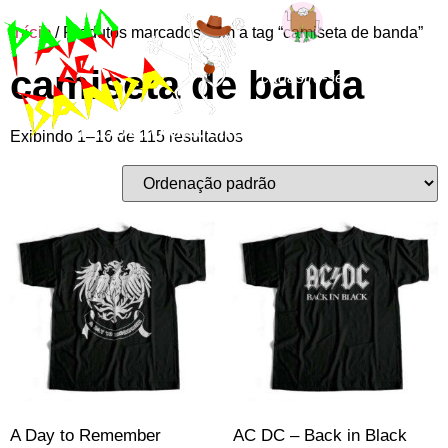
Início
/ Produtos marcados com a tag “camiseta de banda”
Entre ou
camiseta de banda
cadastre-se
Exibindo 1–16 de 115 resultados
A Day to Remember
AC DC – Back in Black