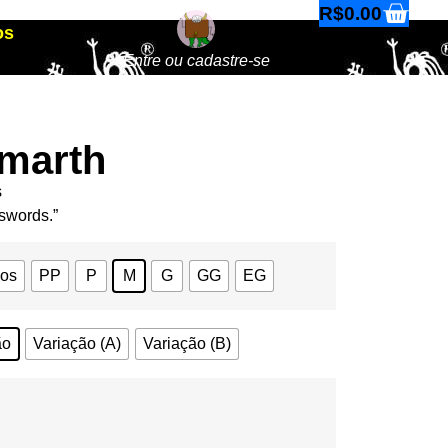
R$
0.00
os
Entre ou cadastre-se
marth
s
swords.”
nos
PP
P
M
G
GG
EG
ão
Variação (A)
Variação (B)