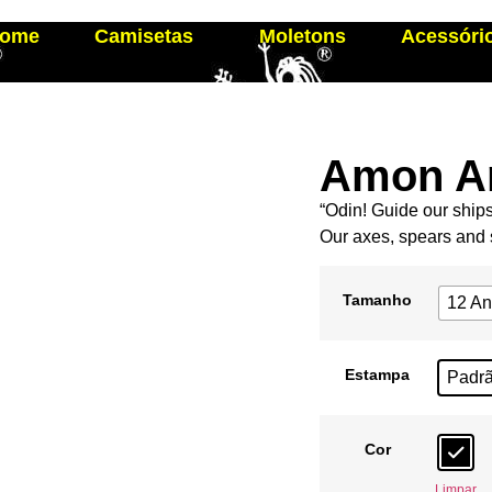
ome
Camisetas
Moletons
Acessóri
Amon A
“Odin! Guide our ship
Our axes, spears and 
Tamanho
12 A
Estampa
Padr
Cor
Limpar