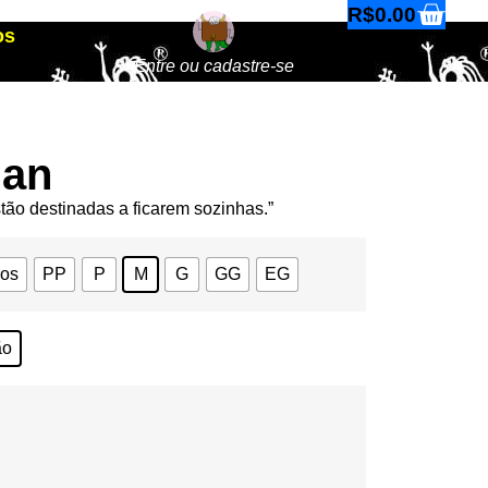
R$
0.00
os
Entre ou cadastre-se
Man
ão destinadas a ficarem sozinhas.”
nos
PP
P
M
G
GG
EG
ão