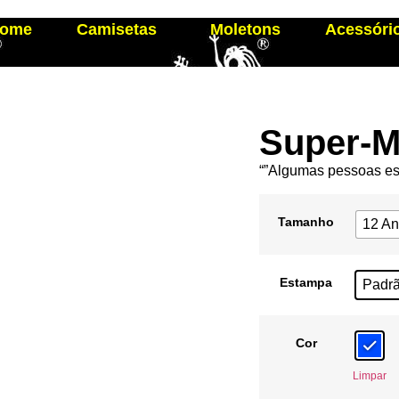
ome
Camisetas
Moletons
Acessóri
Super-
“”Algumas pessoas est
Tamanho
12 A
Estampa
Padr
Cor
Limpar