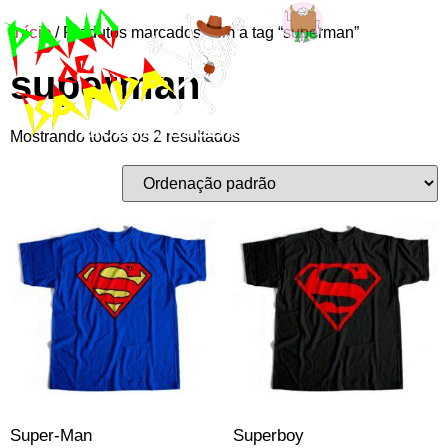
Início
/ Produtos marcados com a tag “superman”
Entre ou
superman
cadastre-se
Mostrando todos os 2 resultados
Super-Man
Superboy