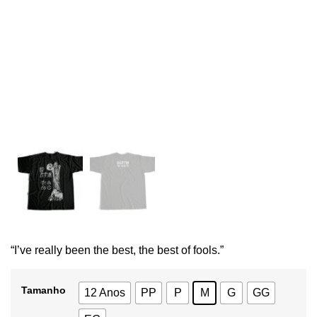
“
I’ve really been the best, the best of fools.”
Tamanho
12 Anos
PP
P
M
G
GG