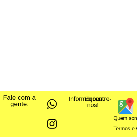
Fale com a
Informações:
Encontre-
gente:
nos!
Quem so
Termos e 