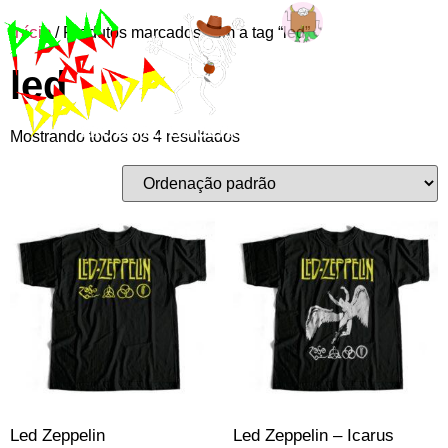
Início
/ Produtos marcados com a tag “led”
Entre ou
led
cadastre-se
Mostrando todos os 4 resultados
Led Zeppelin
Led Zeppelin – Icarus