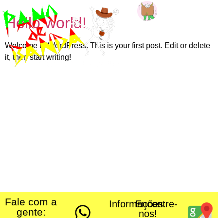
Hello world!
Entre ou
cadastre-se
Welcome to WordPress. This is your first post. Edit or delete
it, then start writing!
Fale com a
Informações:
Encontre-
gente:
nos!