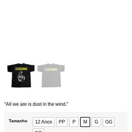
“All we are is dust in the wind.”
Tamanho
12 Anos
PP
P
M
G
GG