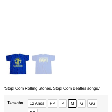
“Stop! Com Rolling Stones. Stop! Com Beatles songs.”
Tamanho
12 Anos
PP
P
M
G
GG