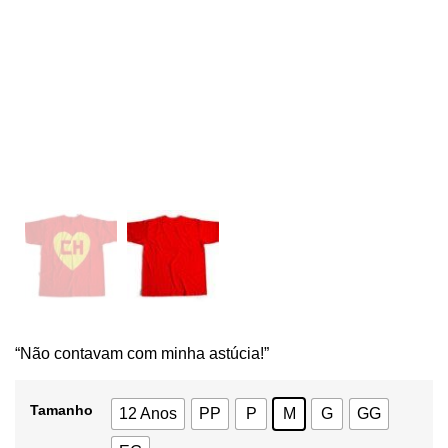
“Não contavam com minha astúcia!”
Tamanho
12 Anos
PP
P
M
G
GG