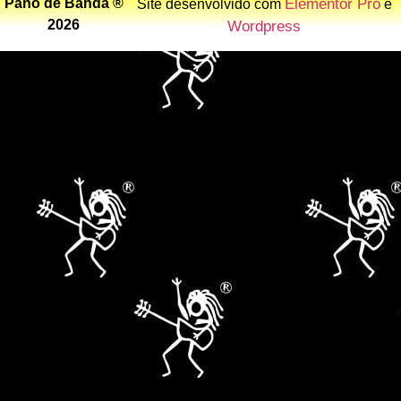
Pano de Banda ®
Elementor Pro
Site desenvolvido com
e
2026
Wordpress