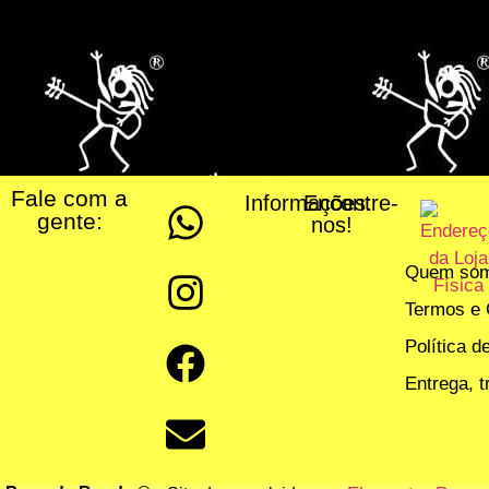
Fale com a
Informações:
Encontre-
gente:
nos!
Quem so
Termos e 
Política d
Entrega, 