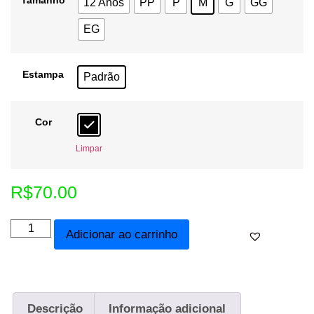
Tamanho
12 Anos
PP
P
M
G
GG
EG
Estampa
Padrão
Cor
Limpar
R$
70.00
Adicionar ao carrinho
Descrição
Informação adicional