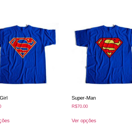
Girl
Super-Man
0
R$
70.00
ções
Ver opções