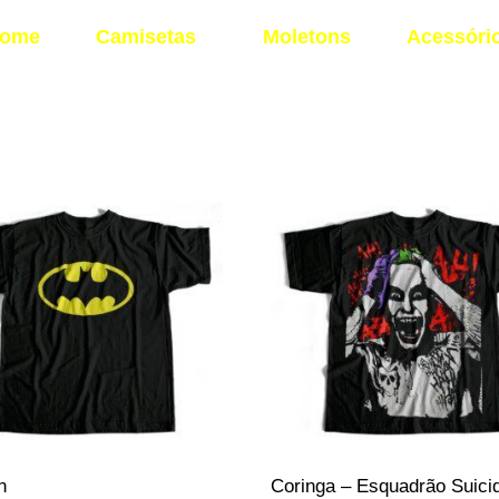
ome
Camisetas
Moletons
Acessóri
n
Coringa – Esquadrão Suici