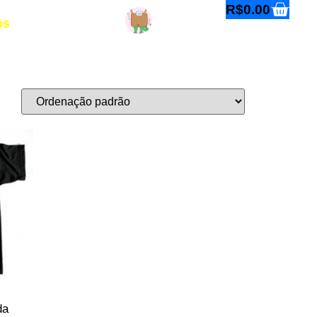
R$
0.00
os
Entre ou cadastre-se
da