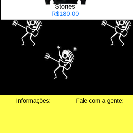
Stones
R$
180.00
Informações:
Fale com a gente: