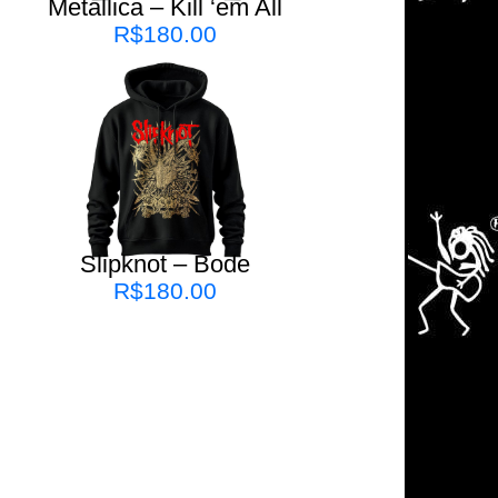
Metallica – Kill ‘em All
R$
180.00
Slipknot – Bode
R$
180.00