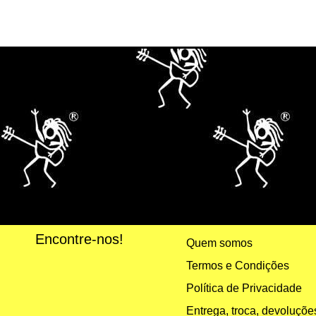
Encontre-nos!
Quem somos
Termos e Condições
Política de Privacidade
Entrega, troca, devoluçõ