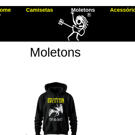
ome
Camisetas
Moletons
Acessóri
Moletons
Bandas