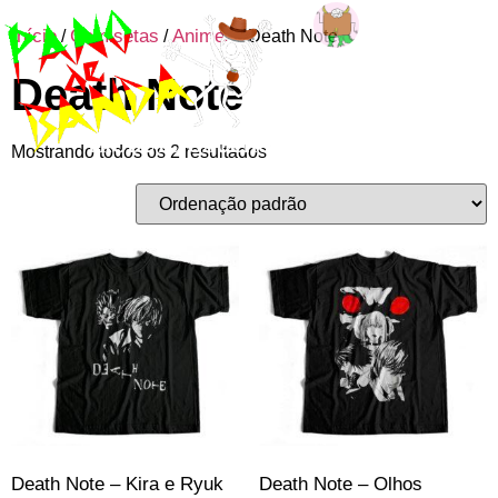
Início
Camisetas
Animes
/
/
/ Death Note
Entre ou
Death Note
cadastre-se
Mostrando todos os 2 resultados
Death Note – Kira e Ryuk
Death Note – Olhos