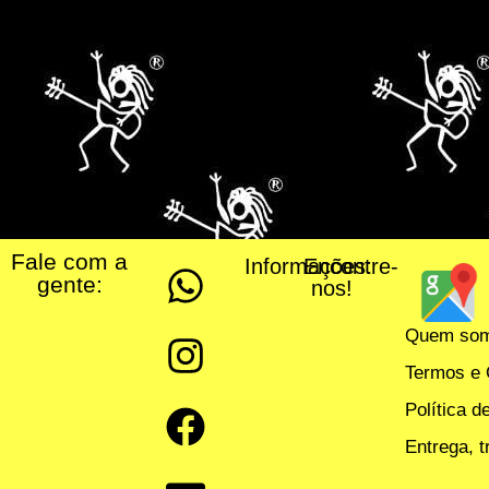
Fale com a
Informações:
Encontre-
gente:
nos!
Quem so
Termos e 
Política d
Entrega, 