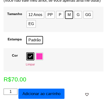
(Você não vale meu amor, se você apenas ama me odiar)
Tamanho
12 Anos
PP
P
M
G
GG
EG
Estampa
Padrão
Cor
Limpar
R$
70.00
Adicionar ao carrinho