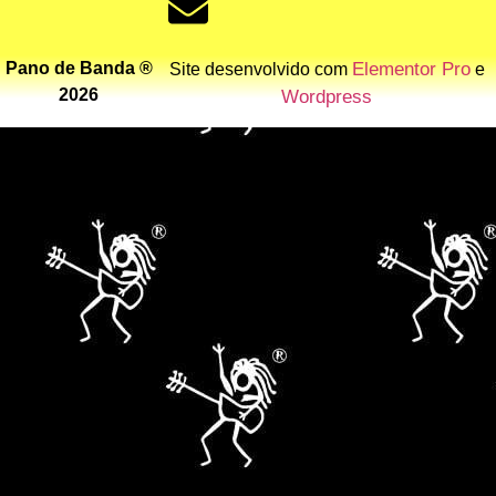
Pano de Banda ®
Elementor Pro
Site desenvolvido com
e
2026
Wordpress