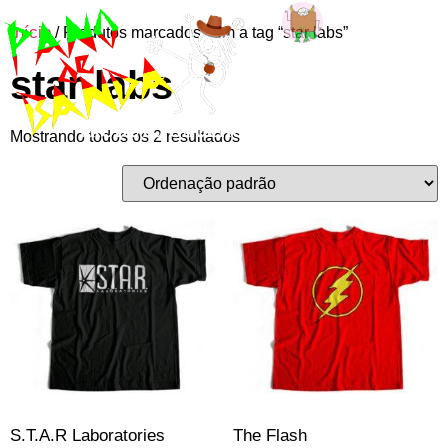
Início
/ Produtos marcados com a tag “star labs”
Entre ou
star labs
cadastre-se
Mostrando todos os 2 resultados
S.T.A.R Laboratories
The Flash