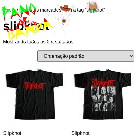
Início
/ Produtos marcados com a tag “slipknot”
Entre ou
slipknot
cadastre-se
Mostrando todos os 6 resultados
Slipknot
Slipknot