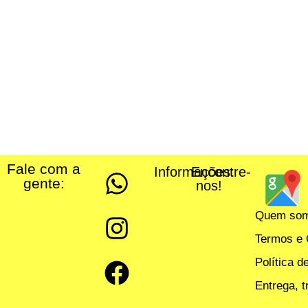
Fale com a
Informações:
Encontre-
gente:
nos!
Quem so
Termos e 
Política d
Entrega, 