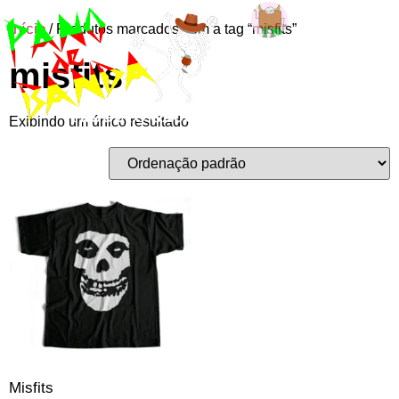
Início
/ Produtos marcados com a tag “misfits”
Entre ou
misfits
cadastre-se
Exibindo um único resultado
Misfits