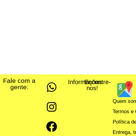
Fale com a
Informações:
Encontre-
gente:
nos!
Quem so
Termos e 
Política d
Entrega, 