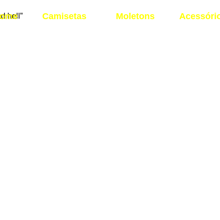
ome
Camisetas
Moletons
Acessóri
d hell”