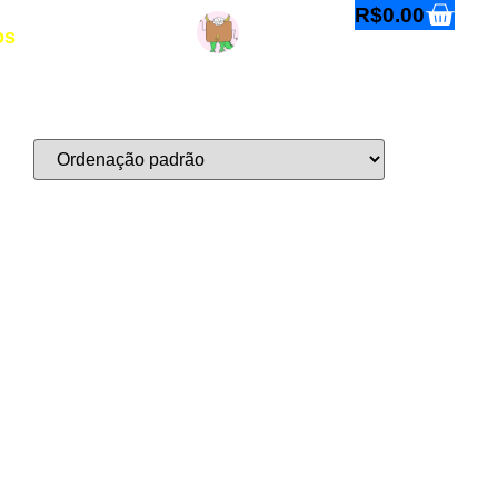
R$
0.00
os
Entre ou cadastre-se