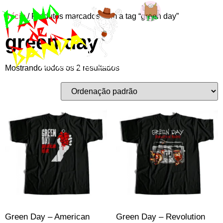
Início
/ Produtos marcados com a tag “green day”
Entre ou
green day
cadastre-se
Mostrando todos os 2 resultados
Green Day – American
Green Day – Revolution