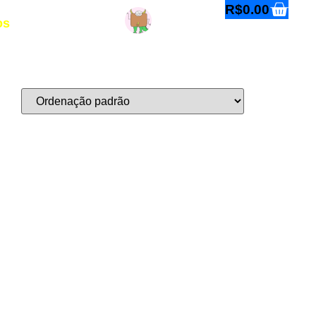
R$
0.00
os
Entre ou cadastre-se