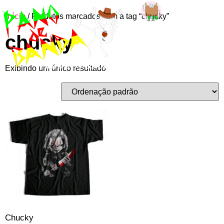
Início
/ Produtos marcados com a tag “chucky”
Entre ou
chucky
cadastre-se
Exibindo um único resultado
Chucky